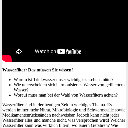
Wasserfilter: Das müssen Sie wissen!
Warum ist Trinkwasser unser wichtigstes Lebensmittel?
Wie unterscheiden sich harmonisiertes Wasser von gefiltertem
Wasser?
Worauf muss man bei der Wahl von Wasserfiltern achten?
Wasserfilter sind in der heutigen Zeit in wichtiges Thema. Es
werden immer mehr Nitrat, Mikrobiologie und Schwermetalle sowie
Medikamentenrückständen nachweisbar. Jedoch kann nicht jeder
Wasserfilter alles und manche nicht, was versprochen wird! Welcher
Wasserfilter kann was wirklich filtern, wo lauern Gefahren? Wie